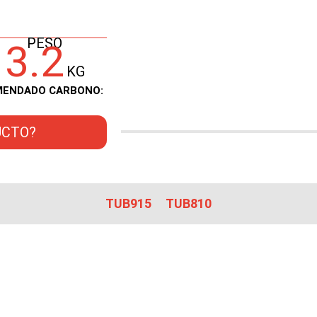
PESO
3.2
KG
COMENDADO CARBONO:
UCTO?
TUB915
TUB810