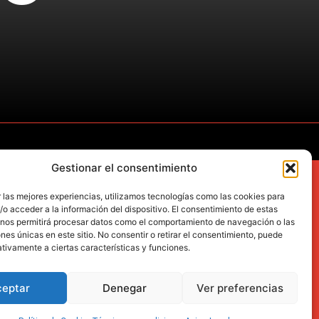
Gestionar el consentimiento
 las mejores experiencias, utilizamos tecnologías como las cookies para
SERVICIOS
o acceder a la información del dispositivo. El consentimiento de estas
Garantía
 nos permitirá procesar datos como el comportamiento de navegación o las
ones únicas en este sitio. No consentir o retirar el consentimiento, puede
Preguntas frecuentes
tivamente a ciertas características y funciones.
ceptar
Denegar
Ver preferencias
©2026 YASUNI. Todos los derechos