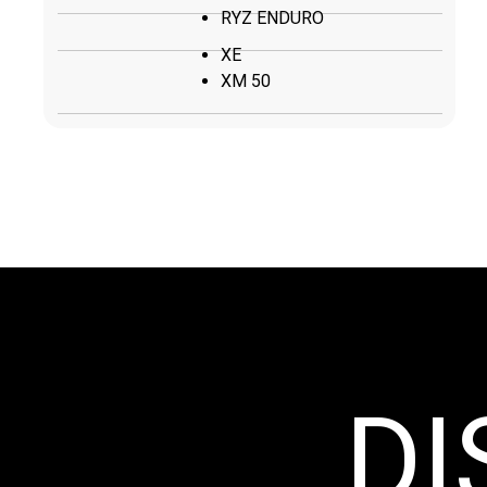
RYZ ENDURO
XE
XM 50
DI