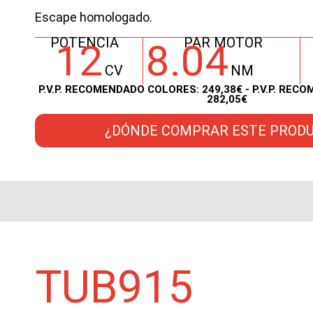
Escape homologado.
POTENCIA
PAR MOTOR
12
8.04
CV
NM
P.V.P. RECOMENDADO COLORES: 249,38€ - P.V.P. RE
282,05€
¿DÓNDE COMPRAR ESTE PROD
TUB915