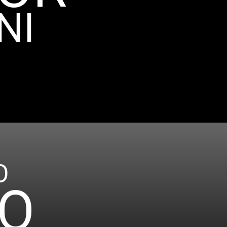
NI
O
O