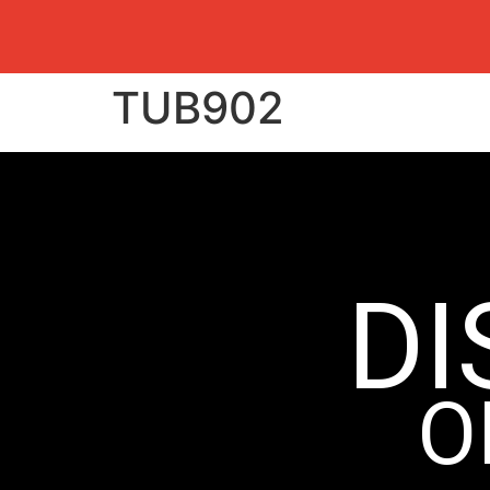
TUB902
DI
O