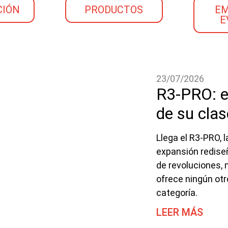
CIÓN
PRODUCTOS
EM
E
23/07/2026
R3-PRO: e
de su clas
Llega el R3-PRO, 
expansión redise
de revoluciones,
ofrece ningún ot
categoría.
LEER MÁS